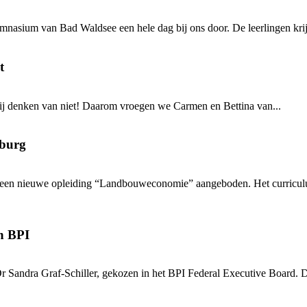
asium van Bad Waldsee een hele dag bij ons door. De leerlingen krijgen
t
 Wij denken van niet! Daarom vroegen we Carmen en Bettina van...
sburg
rg een nieuwe opleiding “Landbouweconomie” aangeboden. Het curricu
an BPI
dra Graf-Schiller, gekozen in het BPI Federal Executive Board. Dr. Gr