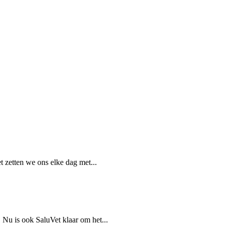
 zetten we ons elke dag met...
 Nu is ook SaluVet klaar om het...