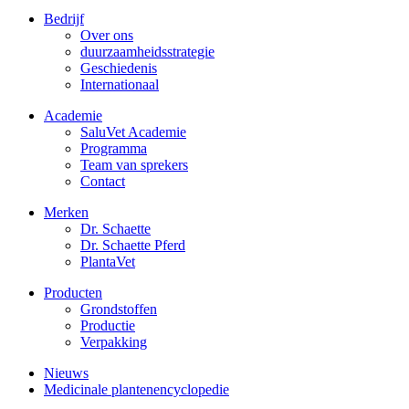
Bedrijf
Over ons
duurzaamheidsstrategie
Geschiedenis
Internationaal
Academie
SaluVet Academie
Programma
Team van sprekers
Contact
Merken
Dr. Schaette
Dr. Schaette Pferd
PlantaVet
Producten
Grondstoffen
Productie
Verpakking
Nieuws
Medicinale plantenencyclopedie