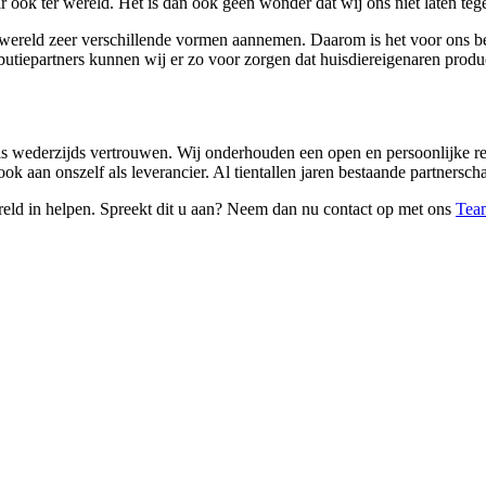
r ook ter wereld. Het is dan ook geen wonder dat wij ons niet laten t
wereld zeer verschillende vormen aannemen. Daarom is het voor ons bela
utiepartners kunnen wij er zo voor zorgen dat huisdiereigenaren produc
s wederzijds vertrouwen. Wij onderhouden een open en persoonlijke re
ok aan onszelf als leverancier. Al tientallen jaren bestaande partnersc
ereld in helpen. Spreekt dit u aan? Neem dan nu contact op met ons
Team