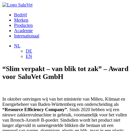
Bedrijf
Merken
Producten
Academie
Internationaal
NL
DE
EN
“Slim verpakt – van blik tot zak” – Award
voor SaluVet GmbH
In oktober ontvingen wij van het ministerie van Milieu, Klimaat en
Energiebeheer van Baden-Württemberg een onderscheiding als
“Resource Efficiency Company”
. Sinds 2020 hebben wij een
nieuwe zakkenvulmachine in gebruik, voornamelijk voor het vullen
van Bronch-Arom® B-poeder. Sindsdien wordt het product niet
langer afgevuld in samengestelde blikken die bestaan uit een
mengsel van papier, aluminium, plastic en blik, maar in een plastic