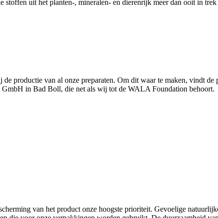
stoffen uit het planten-, mineralen- en dierenrijk meer dan ooit in trek 
j de productie van al onze preparaten. Om dit waar te maken, vindt de p
el GmbH in Bad Boll, die net als wij tot de WALA Foundation behoort.
scherming van het product onze hoogste prioriteit. Gevoelige natuurlijk
alen die voor onze verpakkingen worden gebruikt. De duurzaamheid van 