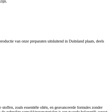
zijn.
roductie van onze preparaten uitsluitend in Duitsland plaats, deels
e stoffen, zoals essentiële oliën, en geavanceerde formules zonder
de gebruikte verpakkingsmaterialen is een tweede belangrijk aspect