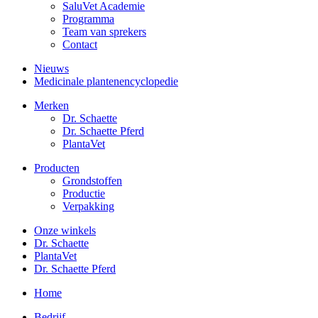
SaluVet Academie
Programma
Team van sprekers
Contact
Nieuws
Medicinale plantenencyclopedie
Merken
Dr. Schaette
Dr. Schaette Pferd
PlantaVet
Producten
Grondstoffen
Productie
Verpakking
Onze winkels
Dr. Schaette
PlantaVet
Dr. Schaette Pferd
Home
Bedrijf