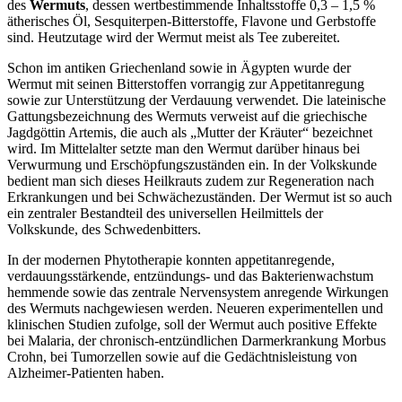
des
Wermuts
, dessen wertbestimmende Inhaltsstoffe 0,3 – 1,5 %
ätherisches Öl, Sesquiterpen-Bitterstoffe, Flavone und Gerbstoffe
sind. Heutzutage wird der Wermut meist als Tee zubereitet.
Schon im antiken Griechenland sowie in Ägypten wurde der
Wermut mit seinen Bitterstoffen vorrangig zur Appetitanregung
sowie zur Unterstützung der Verdauung verwendet. Die lateinische
Gattungsbezeichnung des Wermuts verweist auf die griechische
Jagdgöttin Artemis, die auch als „Mutter der Kräuter“ bezeichnet
wird. Im Mittelalter setzte man den Wermut darüber hinaus bei
Verwurmung und Erschöpfungszuständen ein. In der Volkskunde
bedient man sich dieses Heilkrauts zudem zur Regeneration nach
Erkrankungen und bei Schwächezuständen. Der Wermut ist so auch
ein zentraler Bestandteil des universellen Heilmittels der
Volkskunde, des Schwedenbitters.
In der modernen Phytotherapie konnten appetitanregende,
verdauungsstärkende, entzündungs- und das Bakterienwachstum
hemmende sowie das zentrale Nervensystem anregende Wirkungen
des Wermuts nachgewiesen werden. Neueren experimentellen und
klinischen Studien zufolge, soll der Wermut auch positive Effekte
bei Malaria, der chronisch-entzündlichen Darmerkrankung Morbus
Crohn, bei Tumorzellen sowie auf die Gedächtnisleistung von
Alzheimer-Patienten haben.