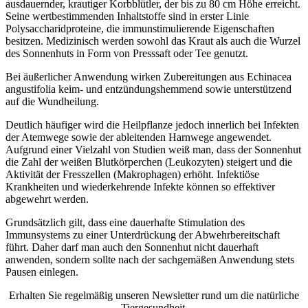
ausdauernder, krautiger Korbblütler, der bis zu 80 cm Höhe erreicht.
Seine wertbestimmenden Inhaltstoffe sind in erster Linie
Polysaccharidproteine, die immunstimulierende Eigenschaften
besitzen. Medizinisch werden sowohl das Kraut als auch die Wurzel
des Sonnenhuts in Form von Presssaft oder Tee genutzt.
Bei äußerlicher Anwendung wirken Zubereitungen aus Echinacea
angustifolia keim- und entzündungshemmend sowie unterstützend
auf die Wundheilung.
Deutlich häufiger wird die Heilpflanze jedoch innerlich bei Infekten
der Atemwege sowie der ableitenden Harnwege angewendet.
Aufgrund einer Vielzahl von Studien weiß man, dass der Sonnenhut
die Zahl der weißen Blutkörperchen (Leukozyten) steigert und die
Aktivität der Fresszellen (Makrophagen) erhöht. Infektiöse
Krankheiten und wiederkehrende Infekte können so effektiver
abgewehrt werden.
Grundsätzlich gilt, dass eine dauerhafte Stimulation des
Immunsystems zu einer Unterdrückung der Abwehrbereitschaft
führt. Daher darf man auch den Sonnenhut nicht dauerhaft
anwenden, sondern sollte nach der sachgemäßen Anwendung stets
Pausen einlegen.
Erhalten Sie regelmäßig unseren Newsletter rund um die natürliche
Tiergesundheit.