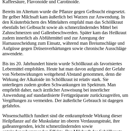
Kaffeesäure, Flavonoide und Carotinoide.
Bereits im Altertum wurde die Pflanze gegen Gelbsucht eingesetzt.
Ihr gelber Milchsaft kam äußerlich bei Warzen zur Anwendung. In
den Kräuterbüchern des Mittelalters empfahl man das Schöllkraut
ebenfalls bei Gelbsucht sowie als schmerzlinderndes Mittel bei
Zahnschmerzen und Gallenbeschwerden. Später kam das Heilkraut
zudem innerlich als Abführmittel und zur Anregung der
Harnausscheidung zum Einsatz, während man Breiumschläge und
Aufgüsse gegen Drüsenverhärtungen sowie chronische Ausschläge
anwendete.
Bis ins 20. Jahrhundert hinein wurde Schöllkraut als favorisiertes
Lebermittel empfohlen. Heute hat man davon aufgrund der Gefahr
von Nebenwirkungen weitgehend Abstand genommen, denn die
Wirkung der Alkaloide im Schöllkraut ist relativ stark. Sie
unterliegen zudem großen Schwankungen im Spektrum. Man
empfiehlt daher, nach ärztlicher Anweisung bei innerlicher
Anwendung auf standardisierte Fertigpräparate zurückzugreifen, um
Vergiftungen zu vermeiden. Der äußerliche Gebrauch ist dagegen
gefahrlos.
Wissenschaftlich fundiert sind die entkrampfende Wirkung dieser
Heilpflanze auf die Muskulatur im oberen Verdauungstrakt, ihre
galleanregenden, leicht schmerzlindernden sowie