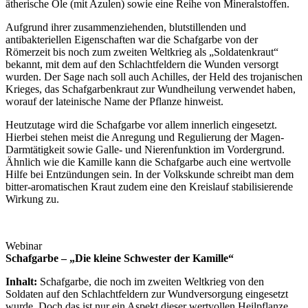
ätherische Öle (mit Azulen) sowie eine Reihe von Mineralstoffen.
Aufgrund ihrer zusammenziehenden, blutstillenden und
antibakteriellen Eigenschaften war die Schafgarbe von der
Römerzeit bis noch zum zweiten Weltkrieg als „Soldatenkraut“
bekannt, mit dem auf den Schlachtfeldern die Wunden versorgt
wurden. Der Sage nach soll auch Achilles, der Held des trojanischen
Krieges, das Schafgarbenkraut zur Wundheilung verwendet haben,
worauf der lateinische Name der Pflanze hinweist.
Heutzutage wird die Schafgarbe vor allem innerlich eingesetzt.
Hierbei stehen meist die Anregung und Regulierung der Magen-
Darmtätigkeit sowie Galle- und Nierenfunktion im Vordergrund.
Ähnlich wie die Kamille kann die Schafgarbe auch eine wertvolle
Hilfe bei Entzündungen sein. In der Volkskunde schreibt man dem
bitter-aromatischen Kraut zudem eine den Kreislauf stabilisierende
Wirkung zu.
Webinar
Schafgarbe – „Die kleine Schwester der Kamille“
Inhalt:
Schafgarbe, die noch im zweiten Weltkrieg von den
Soldaten auf den Schlachtfeldern zur Wundversorgung eingesetzt
wurde. Doch das ist nur ein Aspekt dieser wertvollen Heilpflanze,