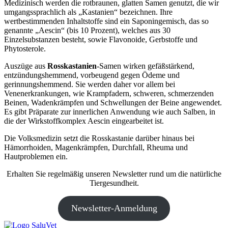
Medizinisch werden die rotbraunen, glatten Samen genutzt, die wir
umgangssprachlich als „Kastanien“ bezeichnen. Ihre
wertbestimmenden Inhaltstoffe sind ein Saponingemisch, das so
genannte „Aescin“ (bis 10 Prozent), welches aus 30
Einzelsubstanzen besteht, sowie Flavonoide, Gerbstoffe und
Phytosterole.
Auszüge aus
Rosskastanien
-Samen wirken gefäßstärkend,
entzündungshemmend, vorbeugend gegen Ödeme und
gerinnungshemmend. Sie werden daher vor allem bei
Venenerkrankungen, wie Krampfadern, schweren, schmerzenden
Beinen, Wadenkrämpfen und Schwellungen der Beine angewendet.
Es gibt Präparate zur innerlichen Anwendung wie auch Salben, in
die der Wirkstoffkomplex Aescin eingearbeitet ist.
Die Volksmedizin setzt die Rosskastanie darüber hinaus bei
Hämorrhoiden, Magenkrämpfen, Durchfall, Rheuma und
Hautproblemen ein.
Erhalten Sie regelmäßig unseren Newsletter rund um die natürliche
Tiergesundheit.
Newsletter-Anmeldung