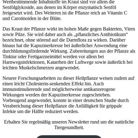
Wertbestimmende Inhaltstoffe im Kraut sind vor allem die
Senfölglykoside, aus denen im Körper enzymatisch Senföl
freigesetzt wird. Des Weiteren ist die Pflanze reich an Vitamin C
und Carotinoiden in der Blüte.
Das Kraut der Pflanze wirkt im hohen Maße gegen Bakterien, Viren
sowie Pilze. Sie wird daher auch als „pflanzliches Antibiotikum“
bezeichnet, ohne störend auf die Darmflora zu wirken. Darüber
hinaus hat die Kapuzinerkresse bei äußerlicher Anwendung eine
durchblutungsfördernde Wirkung. Zubereitungen aus der Pflanze als
Tinktur oder Fertigarzneimittel werden vor allem bei
Harnwegsinfektionen, Katarrhen der Luftwege sowie äußerlich bei
leichten Muskelschmerzen angewendet.
Neuere Forschungsarbeiten zu dieser Heilpflanze weisen zudem auf
einen leicht Cholesterin-senkenden Effekt hin. Auch
immunstimulierende und möglicherweise antikanzerogene
Wirkungen werden der Kapuzinerkresse zugeschrieben.
Vorbeugend angewendet, konnte in einer deutschen Studie durch
Verabreichung dieser Heilpflanze die Anfälligkeit für grippale
Infekte um die Hälfte reduziert werden.
Erhalten Sie regelmäßig unseren Newsletter rund um die natürliche
Tiergesundheit.