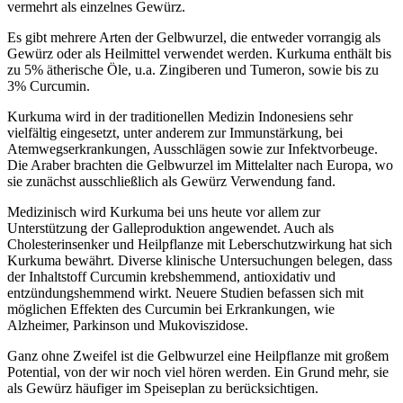
vermehrt als einzelnes Gewürz.
Es gibt mehrere Arten der Gelbwurzel, die entweder vorrangig als
Gewürz oder als Heilmittel verwendet werden. Kurkuma enthält bis
zu 5% ätherische Öle, u.a. Zingiberen und Tumeron, sowie bis zu
3% Curcumin.
Kurkuma wird in der traditionellen Medizin Indonesiens sehr
vielfältig eingesetzt, unter anderem zur Immunstärkung, bei
Atemwegserkrankungen, Ausschlägen sowie zur Infektvorbeuge.
Die Araber brachten die Gelbwurzel im Mittelalter nach Europa, wo
sie zunächst ausschließlich als Gewürz Verwendung fand.
Medizinisch wird Kurkuma bei uns heute vor allem zur
Unterstützung der Galleproduktion angewendet. Auch als
Cholesterinsenker und Heilpflanze mit Leberschutzwirkung hat sich
Kurkuma bewährt. Diverse klinische Untersuchungen belegen, dass
der Inhaltstoff Curcumin krebshemmend, antioxidativ und
entzündungshemmend wirkt. Neuere Studien befassen sich mit
möglichen Effekten des Curcumin bei Erkrankungen, wie
Alzheimer, Parkinson und Mukoviszidose.
Ganz ohne Zweifel ist die Gelbwurzel eine Heilpflanze mit großem
Potential, von der wir noch viel hören werden. Ein Grund mehr, sie
als Gewürz häufiger im Speiseplan zu berücksichtigen.