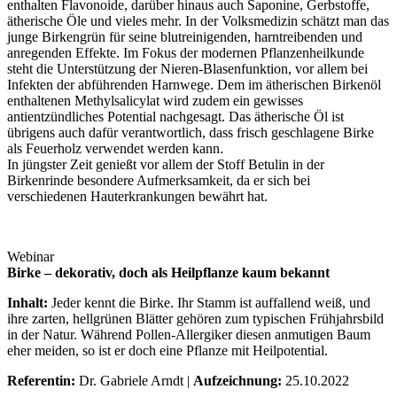
enthalten Flavonoide, darüber hinaus auch Saponine, Gerbstoffe,
ätherische Öle und vieles mehr. In der Volksmedizin schätzt man das
junge Birkengrün für seine blutreinigenden, harntreibenden und
anregenden Effekte. Im Fokus der modernen Pflanzenheilkunde
steht die Unterstützung der Nieren-Blasenfunktion, vor allem bei
Infekten der abführenden Harnwege. Dem im ätherischen Birkenöl
enthaltenen Methylsalicylat wird zudem ein gewisses
antientzündliches Potential nachgesagt. Das ätherische Öl ist
übrigens auch dafür verantwortlich, dass frisch geschlagene Birke
als Feuerholz verwendet werden kann.
In jüngster Zeit genießt vor allem der Stoff Betulin in der
Birkenrinde besondere Aufmerksamkeit, da er sich bei
verschiedenen Hauterkrankungen bewährt hat.
Webinar
Birke – dekorativ, doch als Heilpflanze kaum bekannt
Inhalt:
Jeder kennt die Birke. Ihr Stamm ist auffallend weiß, und
ihre zarten, hellgrünen Blätter gehören zum typischen Frühjahrsbild
in der Natur. Während Pollen-Allergiker diesen anmutigen Baum
eher meiden, so ist er doch eine Pflanze mit Heilpotential.
Referentin:
Dr. Gabriele Arndt |
Aufzeichnung:
25.10.2022