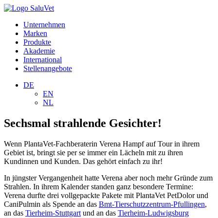
Unternehmen
Marken
Produkte
Akademie
International
Stellenangebote
DE
EN
NL
Sechsmal strahlende Gesichter!
Wenn PlantaVet-Fachberaterin Verena Hampf auf Tour in ihrem
Gebiet ist, bringt sie per se immer ein Lächeln mit zu ihren
Kundinnen und Kunden. Das gehört einfach zu ihr!
In jüngster Vergangenheit hatte Verena aber noch mehr Gründe zum
Strahlen. In ihrem Kalender standen ganz besondere Termine:
Verena durfte drei vollgepackte Pakete mit PlantaVet PetDolor und
CaniPulmin als Spende an das
Bmt-Tierschutzzentrum-Pfullingen
,
an das
Tierheim-Stuttgart
und an das
Tierheim-Ludwigsburg