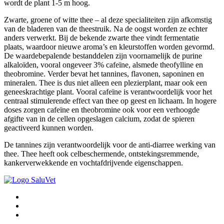
wordt de plant 1-5 m hoog.
Zwarte, groene of witte thee – al deze specialiteiten zijn afkomstig
van de bladeren van de theestruik. Na de oogst worden ze echter
anders verwerkt. Bij de bekende zwarte thee vindt fermentatie
plaats, waardoor nieuwe aroma’s en kleurstoffen worden gevormd.
De waardebepalende bestanddelen zijn voornamelijk de purine
alkaloïden, vooral ongeveer 3% cafeïne, alsmede theofylline en
theobromine. Verder bevat het tannines, flavonen, saponinen en
mineralen. Thee is dus niet alleen een plezierplant, maar ook een
geneeskrachtige plant. Vooral cafeïne is verantwoordelijk voor het
centraal stimulerende effect van thee op geest en lichaam. In hogere
doses zorgen cafeïne en theobromine ook voor een verhoogde
afgifte van in de cellen opgeslagen calcium, zodat de spieren
geactiveerd kunnen worden.
De tannines zijn verantwoordelijk voor de anti-diarree werking van
thee. Thee heeft ook celbeschermende, ontstekingsremmende,
kankerverwekkende en vochtafdrijvende eigenschappen.