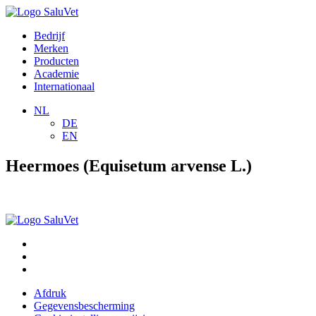
Bedrijf
Merken
Producten
Academie
Internationaal
NL
DE
EN
Heermoes (Equisetum arvense L.)
Afdruk
Gegevensbescherming