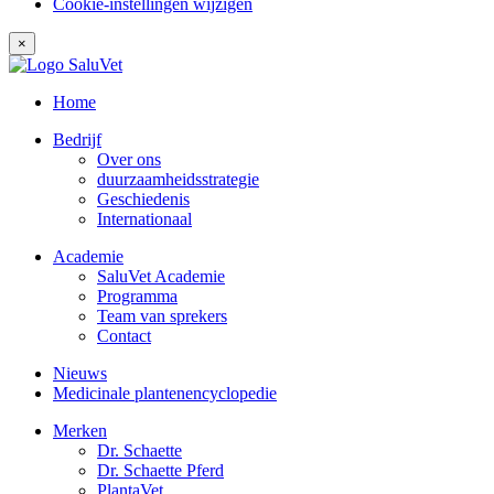
Cookie-instellingen wijzigen
×
Home
Bedrijf
Over ons
duurzaamheidsstrategie
Geschiedenis
Internationaal
Academie
SaluVet Academie
Programma
Team van sprekers
Contact
Nieuws
Medicinale plantenencyclopedie
Merken
Dr. Schaette
Dr. Schaette Pferd
PlantaVet