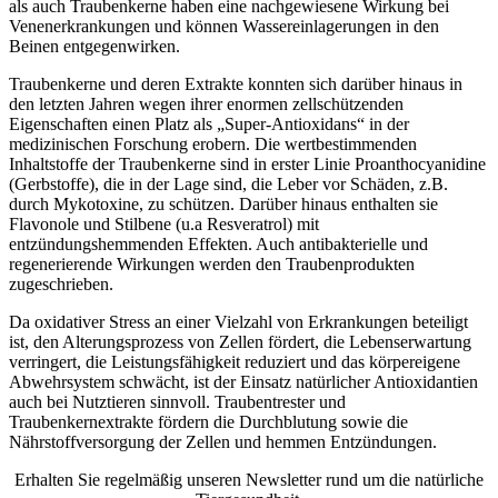
als auch Traubenkerne haben eine nachgewiesene Wirkung bei
Venenerkrankungen und können Wassereinlagerungen in den
Beinen entgegenwirken.
Traubenkerne und deren Extrakte konnten sich darüber hinaus in
den letzten Jahren wegen ihrer enormen zellschützenden
Eigenschaften einen Platz als „Super-Antioxidans“ in der
medizinischen Forschung erobern. Die wertbestimmenden
Inhaltstoffe der Traubenkerne sind in erster Linie Proanthocyanidine
(Gerbstoffe), die in der Lage sind, die Leber vor Schäden, z.B.
durch Mykotoxine, zu schützen. Darüber hinaus enthalten sie
Flavonole und Stilbene (u.a Resveratrol) mit
entzündungshemmenden Effekten. Auch antibakterielle und
regenerierende Wirkungen werden den Traubenprodukten
zugeschrieben.
Da oxidativer Stress an einer Vielzahl von Erkrankungen beteiligt
ist, den Alterungsprozess von Zellen fördert, die Lebenserwartung
verringert, die Leistungsfähigkeit reduziert und das körpereigene
Abwehrsystem schwächt, ist der Einsatz natürlicher Antioxidantien
auch bei Nutztieren sinnvoll. Traubentrester und
Traubenkernextrakte fördern die Durchblutung sowie die
Nährstoffversorgung der Zellen und hemmen Entzündungen.
Erhalten Sie regelmäßig unseren Newsletter rund um die natürliche