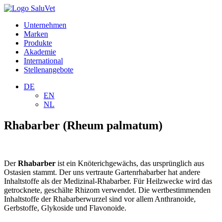
Unternehmen
Marken
Produkte
Akademie
International
Stellenangebote
DE
EN
NL
Rhabarber (Rheum palmatum)
Der
Rhabarber
ist ein Knöterichgewächs, das ursprünglich aus
Ostasien stammt. Der uns vertraute Gartenrhabarber hat andere
Inhaltstoffe als der Medizinal-Rhabarber. Für Heilzwecke wird das
getrocknete, geschälte Rhizom verwendet. Die wertbestimmenden
Inhaltstoffe der Rhabarberwurzel sind vor allem Anthranoide,
Gerbstoffe, Glykoside und Flavonoide.