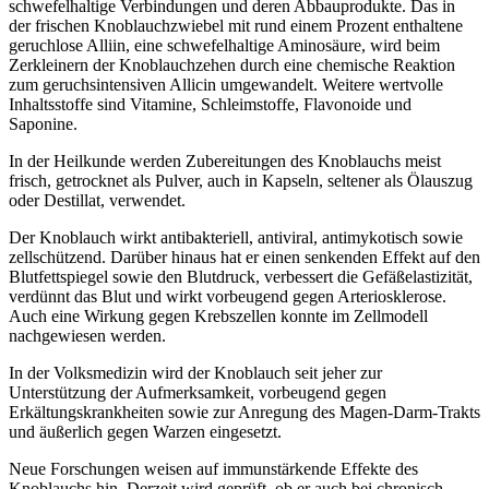
schwefelhaltige Verbindungen und deren Abbauprodukte. Das in
der frischen Knoblauchzwiebel mit rund einem Prozent enthaltene
geruchlose Alliin, eine schwefelhaltige Aminosäure, wird beim
Zerkleinern der Knoblauchzehen durch eine chemische Reaktion
zum geruchsintensiven Allicin umgewandelt. Weitere wertvolle
Inhaltsstoffe sind Vitamine, Schleimstoffe, Flavonoide und
Saponine.
In der Heilkunde werden Zubereitungen des Knoblauchs meist
frisch, getrocknet als Pulver, auch in Kapseln, seltener als Ölauszug
oder Destillat, verwendet.
Der Knoblauch wirkt antibakteriell, antiviral, antimykotisch sowie
zellschützend. Darüber hinaus hat er einen senkenden Effekt auf den
Blutfettspiegel sowie den Blutdruck, verbessert die Gefäßelastizität,
verdünnt das Blut und wirkt vorbeugend gegen Arteriosklerose.
Auch eine Wirkung gegen Krebszellen konnte im Zellmodell
nachgewiesen werden.
In der Volksmedizin wird der Knoblauch seit jeher zur
Unterstützung der Aufmerksamkeit, vorbeugend gegen
Erkältungskrankheiten sowie zur Anregung des Magen-Darm-Trakts
und äußerlich gegen Warzen eingesetzt.
Neue Forschungen weisen auf immunstärkende Effekte des
Knoblauchs hin. Derzeit wird geprüft, ob er auch bei chronisch-