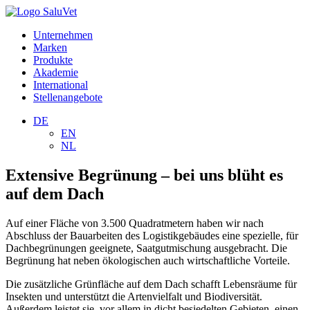
Unternehmen
Marken
Produkte
Akademie
International
Stellenangebote
DE
EN
NL
Extensive Begrünung – bei uns blüht es
auf dem Dach
Auf einer Fläche von 3.500 Quadratmetern haben wir nach
Abschluss der Bauarbeiten des Logistikgebäudes eine spezielle, für
Dachbegrünungen geeignete, Saatgutmischung ausgebracht. Die
Begrünung hat neben ökologischen auch wirtschaftliche Vorteile.
Die zusätzliche Grünfläche auf dem Dach schafft Lebensräume für
Insekten und unterstützt die Artenvielfalt und Biodiversität.
Außerdem leistet sie, vor allem in dicht besiedelten Gebieten, einen