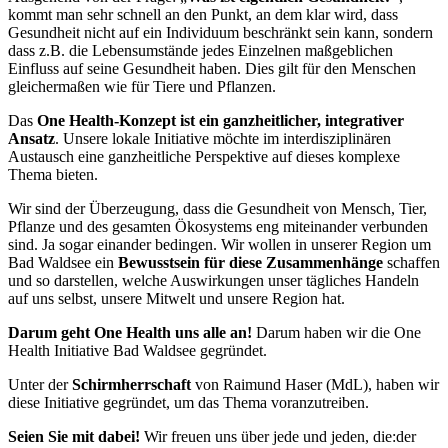
kommt man sehr schnell an den Punkt, an dem klar wird, dass
Gesundheit nicht auf ein Individuum beschränkt sein kann, sondern
dass z.B. die Lebensumstände jedes Einzelnen maßgeblichen
Einfluss auf seine Gesundheit haben. Dies gilt für den Menschen
gleichermaßen wie für Tiere und Pflanzen.
Das
One Health-Konzept ist ein ganzheitlicher, integrativer
Ansatz
. Unsere lokale Initiative möchte im interdisziplinären
Austausch eine ganzheitliche Perspektive auf dieses komplexe
Thema bieten.
Wir sind der Überzeugung, dass die Gesundheit von Mensch, Tier,
Pflanze und des gesamten Ökosystems eng miteinander verbunden
sind. Ja sogar einander bedingen. Wir wollen in unserer Region um
Bad Waldsee ein
Bewusstsein für diese Zusammenhänge
schaffen
und so darstellen, welche Auswirkungen unser tägliches Handeln
auf uns selbst, unsere Mitwelt und unsere Region hat.
Darum geht One Health uns alle an!
Darum haben wir die One
Health Initiative Bad Waldsee gegründet.
Unter der
Schirmherrschaft
von Raimund Haser (MdL), haben wir
diese Initiative gegründet, um das Thema voranzutreiben.
Seien Sie
mit dabei!
Wir freuen uns über jede und jeden, die:der