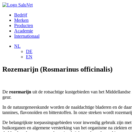
Bedrijf
Merken
Producten
Academie
Internationaal
NL
DE
EN
Rozemarijn (Rosmarinus officinalis)
De
rozemarijn
uit de rotsachtige kustgebieden van het Middellandse 
geur.
In de natuurgeneeskunde worden de naaldachtige bladeren en de daaru
tannines, flavonoïden en bitterstoffen. In onze streken wordt rozema
De belangrijkste toepassingsgebieden voor inwendig gebruik zijn met na
buikorganen en algemene versterking van het organisme na ziekten en