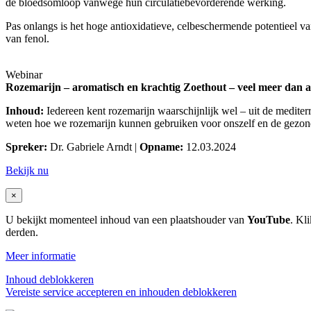
de bloedsomloop vanwege hun circulatiebevorderende werking.
Pas onlangs is het hoge antioxidatieve, celbeschermende potentieel v
van fenol.
Webinar
Rozemarijn – aromatisch en krachtig Zoethout – veel meer dan a
Inhoud:
Iedereen kent rozemarijn waarschijnlijk wel – uit de mediterr
weten hoe we rozemarijn kunnen gebruiken voor onszelf en de gezond
Spreker:
Dr. Gabriele Arndt |
Opname:
12.03.2024
Bekijk nu
×
U bekijkt momenteel inhoud van een plaatshouder van
YouTube
. Kl
derden.
Meer informatie
Inhoud deblokkeren
Vereiste service accepteren en inhouden deblokkeren