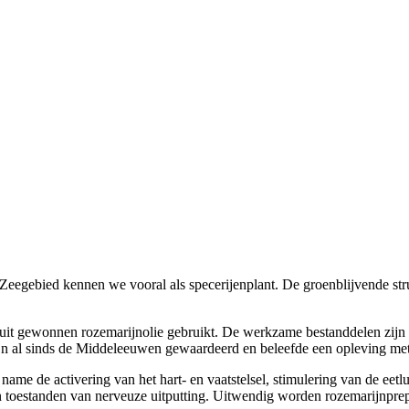
Zeegebied kennen we vooral als specerijenplant. De groenblijvende str
it gewonnen rozemarijnolie gebruikt. De werkzame bestanddelen zijn v
rijn al sinds de Middeleeuwen gewaardeerd en beleefde een opleving me
me de activering van het hart- en vaatstelsel, stimulering van de eetlu
 toestanden van nerveuze uitputting. Uitwendig worden rozemarijnprep