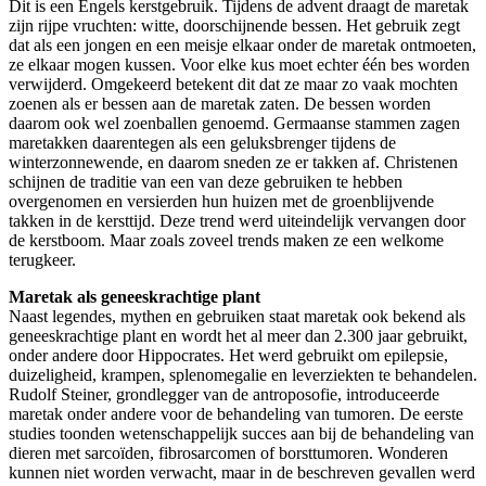
Dit is een Engels kerstgebruik. Tijdens de advent draagt de maretak
zijn rijpe vruchten: witte, doorschijnende bessen. Het gebruik zegt
dat als een jongen en een meisje elkaar onder de maretak ontmoeten,
ze elkaar mogen kussen. Voor elke kus moet echter één bes worden
verwijderd. Omgekeerd betekent dit dat ze maar zo vaak mochten
zoenen als er bessen aan de maretak zaten. De bessen worden
daarom ook wel zoenballen genoemd. Germaanse stammen zagen
maretakken daarentegen als een geluksbrenger tijdens de
winterzonnewende, en daarom sneden ze er takken af. Christenen
schijnen de traditie van een van deze gebruiken te hebben
overgenomen en versierden hun huizen met de groenblijvende
takken in de kersttijd. Deze trend werd uiteindelijk vervangen door
de kerstboom. Maar zoals zoveel trends maken ze een welkome
terugkeer.
Maretak als geneeskrachtige plant
Naast legendes, mythen en gebruiken staat maretak ook bekend als
geneeskrachtige plant en wordt het al meer dan 2.300 jaar gebruikt,
onder andere door Hippocrates. Het werd gebruikt om epilepsie,
duizeligheid, krampen, splenomegalie en leverziekten te behandelen.
Rudolf Steiner, grondlegger van de antroposofie, introduceerde
maretak onder andere voor de behandeling van tumoren. De eerste
studies toonden wetenschappelijk succes aan bij de behandeling van
dieren met sarcoïden, fibrosarcomen of borsttumoren. Wonderen
kunnen niet worden verwacht, maar in de beschreven gevallen werd