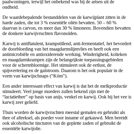
paalwoningen, terwijl het onbekend was bij de artsen uit de
oudheid.
De waardebepalende bestanddelen van de karwijplant zitten in de
harde zaden, die tot 3 % essentiële oliën bevatten. 50 – 60 %
daarvan is carvon, en meer dan 30 % limoneen. Bovendien bevatten
de donkere karwijvruchten flavonoïden.
Karwij is antiflatulent, krampstillend, anti-fermentatief, het bevordert
de doorbloeding van het maagdarmslijmvlies en heeft ook een
antimicrobiële en antioxiderende werking. Winderigheid, kolieken
en maagdarmkrampen zijn de belangrijkste toepassingsgebieden
voor de schermbloemige. Het stimuleert ook de eetlust, de
spijsvertering en de galstroom. Daarom is het ook populair in de
vorm van karwijschnaps (“Köm”).
Een ander interessant effect van karwij is dat het de melkproductie
stimuleert. Veel jonge moeders zullen bekend zijn met de
“lactatiethee” op basis van anijs, venkel en karwij. Ook bij het vee is
karwij zeer geliefd.
Thuis worden de karwijvruchten meestal gemalen en gebruikt als
thee of aftreksel, als poeder voor inname of gekauwd. Men bereidt
ook alcoholische tincturen van de geplette zaden of gebruikt de
essentiële karwijolie.