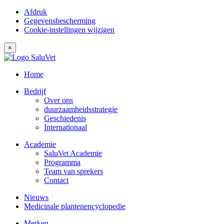
Afdruk
Gegevensbescherming
Cookie-instellingen wijzigen
×
Home
Bedrijf
Over ons
duurzaamheidsstrategie
Geschiedenis
Internationaal
Academie
SaluVet Academie
Programma
Team van sprekers
Contact
Nieuws
Medicinale plantenencyclopedie
Merken