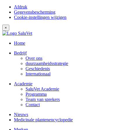
Afdruk
Gegevensbescherming
Cookie-instellingen wijzigen
×
Home
Bedrijf
Over ons
duurzaamheidsstrategie
Geschiedenis
Internationaal
Academie
SaluVet Academie
Programma
Team van sprekers
Contact
Nieuws
Medicinale plantenencyclopedie
Merken